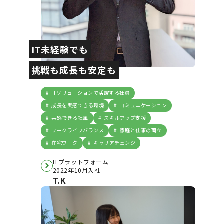
IT未経験でも
挑戦も成長も安定も
ITソリューションで活躍する社員
成長を実感できる環境
コミュニケーション
共感できる社風
スキルアップ支援
ワークライフバランス
家庭と仕事の両立
在宅ワーク
キャリアチェンジ
ITプラットフォーム
2022年10月入社
T.K