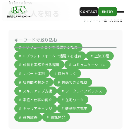
Interview
働く人を知る
CONTACT
ENTRY
トップページ
働く人を知る
キーワードで絞り込む
ITソリューションで活躍する社員
ITプラットフォームで活躍する社員
上流工程
成長を実感できる環境
コミュニケーション
サポート体制
自分らしく
社員間の繋がり
共感できる社風
スキルアップ支援
ワークライフバランス
家庭と仕事の両立
在宅ワーク
キャリアチェンジ
研修制度充実
資格取得
受託開発