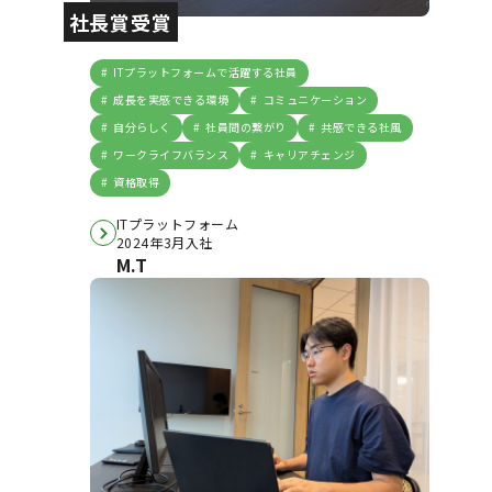
社長賞受賞
ITプラットフォームで活躍する社員
成長を実感できる環境
コミュニケーション
自分らしく
社員間の繋がり
共感できる社風
ワークライフバランス
キャリアチェンジ
資格取得
ITプラットフォーム
2024年3月入社
M.T